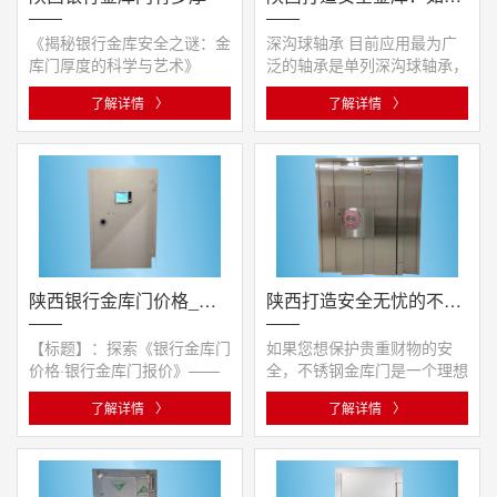
《揭秘银行金库安全之谜：金
深沟球轴承 目前应用最为广
库门厚度的科学与艺术》
泛的轴承是单列深沟球轴承，
一、引言 在金融安全领域，
由二个淬火钢套圈、钢球和保
了解详情
〉
了解详情
〉
银行···
持架···
陕西银行金库门价格_银行金库门报价
陕西打造安全无忧的不锈钢金库门，选择专业生产厂家
【标题】：探索《银行金库门
如果您想保护贵重财物的安
价格·银行金库门报价》——
全，不锈钢金库门是一个理想
保障金融资产安全的行业翘楚
的选择。作为专业生产厂家，
了解详情
〉
了解详情
〉
···
我们···