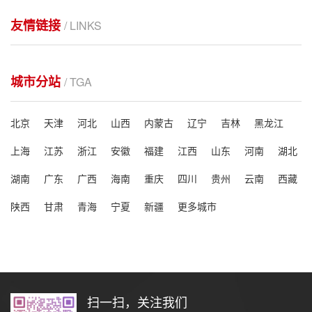
友情链接
/ LINKS
城市分站
/ TGA
北京
天津
河北
山西
内蒙古
辽宁
吉林
黑龙江
上海
江苏
浙江
安徽
福建
江西
山东
河南
湖北
湖南
广东
广西
海南
重庆
四川
贵州
云南
西藏
陕西
甘肃
青海
宁夏
新疆
更多城市
扫一扫，关注我们