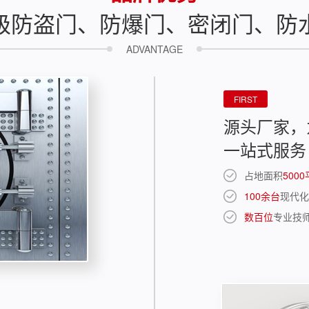
级防盗门、防爆门、密闭门、防
ADVANTAGE
FIRST
源头厂家，
一站式服务
占地面积
500
100余台
现代化
数百位
专业技