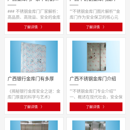
### 不锈钢金库门厂家解析：
**不锈钢金库门图片解析**金
高品质、高效益、安全的金库
库门作为安全保卫的核心元
门之选#### 一、引子在当今
素，它的形象常常代表着银行
了解详情
〉
了解详情
〉
金融···
与财···
广西银行金库门有多厚
广西不锈钢金库门介绍
《揭秘银行金库安全之谜：金
**不锈钢金库门专业介绍**
库门厚度的科学与艺术》
一、概述在现代社会，安全保
一、引言 在金融安全领域，
障的体系已经发展到了极为严
了解详情
〉
了解详情
〉
银行···
格的···