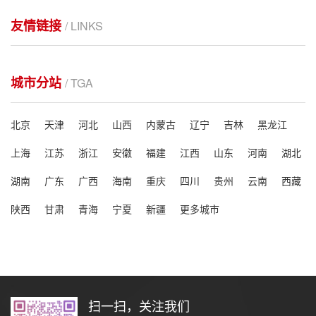
友情链接
/ LINKS
城市分站
/ TGA
北京
天津
河北
山西
内蒙古
辽宁
吉林
黑龙江
上海
江苏
浙江
安徽
福建
江西
山东
河南
湖北
湖南
广东
广西
海南
重庆
四川
贵州
云南
西藏
陕西
甘肃
青海
宁夏
新疆
更多城市
扫一扫，关注我们