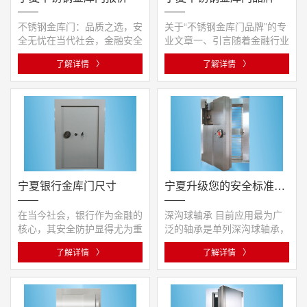
不锈钢金库门：品质之选，安
关于“不锈钢金库门品牌”的专
全无忧在当代社会，金融安全
业文章一、引言随着金融行业
已成为企业和个人所关注的重
的发展和科技水平的提高，金
了解详情
〉
了解详情
〉
要···
···
宁夏银行金库门尺寸
宁夏升级您的安全标准：银行金库门禁解决方案
在当今社会，银行作为金融的
深沟球轴承 目前应用最为广
核心，其安全防护显得尤为重
泛的轴承是单列深沟球轴承，
要。这其中，金库门的尺寸设
由二个淬火钢套圈、钢球和保
了解详情
〉
了解详情
〉
计···
持架···