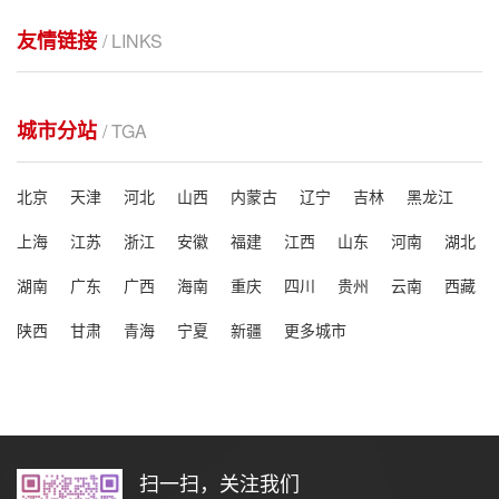
友情链接
/ LINKS
城市分站
/ TGA
北京
天津
河北
山西
内蒙古
辽宁
吉林
黑龙江
上海
江苏
浙江
安徽
福建
江西
山东
河南
湖北
湖南
广东
广西
海南
重庆
四川
贵州
云南
西藏
陕西
甘肃
青海
宁夏
新疆
更多城市
扫一扫，关注我们