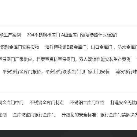
能生产案例
304不锈钢枪库门 A级金库门做法参照什么标准？
脸识别金库门安装实物
海洋博物馆B级金库门，出口金库门 ，防水金库
室保密门厂家供应，档案室资料室保密门，双人双锁性能安装生产案例
平安银行金库门报价，平安银行联系金库门厂家上门安装
浦发银行珠
钢金库门中门
不锈钢金库门特点
不锈钢金库门介绍
打造安全无忧
定制
金库防盗门银行金库门
升级您的安全标准：银行金库门禁解决