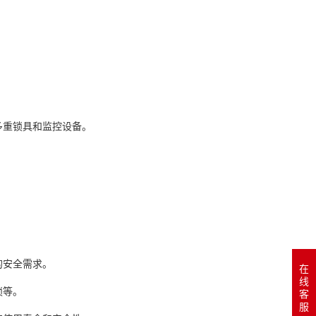
多重锁具和监控设备。
的安全需求。
在
线
锁等。
客
服